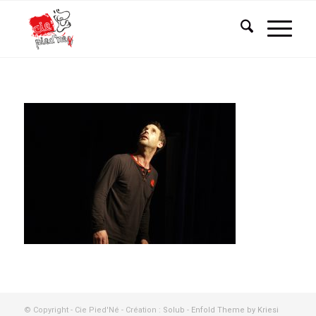
© Copyright - Cie Pied'Né - Création :
Solub
-
Enfold Theme by Kriesi