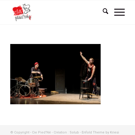
© Copyright - Cie Pied'Né - Création :
Solub
-
Enfold Theme by Kriesi