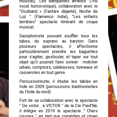
musical), ”Les Banquettes arrières” (Trio
vocal humoristique), collaboration avec le
”Oozband » (Fanfare déjanté), Noche de
Luz ” (Flamenco Indie), ”Les enfants
terribles” spectacle itinérant de cirque
musical.
Saxophoniste pouvant souffler tous les
tubes, du soprano au baryton. Dans
plusieurs spectacles, il affectionne
particulièrement prendre les baguettes
pour s’agiter, gesticuler, et taper sur tout
objet qu’il pourrait faire sonner : mobilier
urbain, comptoirs, calebasses, tonneaux et
casseroles en tout genre.
Percussionniste, il étudie les tablas en
Inde en 2009 (percussions traditionnelles
du l’Inde du nord).
Fort de sa collaboration avec le spectacle
” De victor… à VICTOR ” de la Cie Pied’Né,
il intègre en 2019 le spectacle ” Chers
cousins ” en tant que comédien et clown