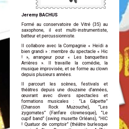
Jeremy BACHUS
Formé au conservatoire de Vitré (35) au
saxophone, il est multi-instrumentiste,
batteur et percussionniste.
Il collabore avec la Compagnie « Heïdi a
bien grandi » : membre du spectacle « Hic
! », arrangeur pour « Les banquettes
Arrières ». Il travaille la comédie, la
musique improvisée, et se forme au clown
depuis plusieurs années.
Il parcourt les scènes, festivals et
théâtres depuis une douzaine d’années,
œuvrant avec divers spectacles et
formations musicales : ”La Gâpette”
(Chanson Rock Muzouche), ”Les
zygomates” (Fanfare clownesque), ”Le
cupif band” (swing musette Orléans), ”HIC
! Quatuor de comptoir” (théâtre burlesque